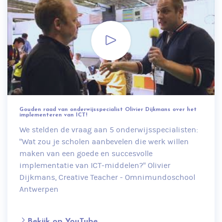
Gouden raad van onderwijsspecialist Olivier Dijkmans over het
implementeren van ICT!
We stelden de vraag aan 5 onderwijsspecialisten:
"Wat zou je scholen aanbevelen die werk willen
maken van een goede en succesvolle
implementatie van ICT-middelen?" Olivier
Dijkmans, Creative Teacher - Omnimundoschool
Antwerpen
Bekijk op YouTube